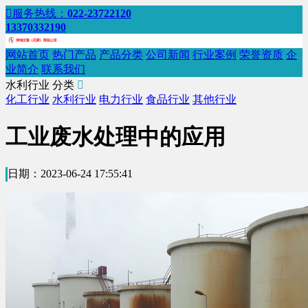

服务热线：
022-23722120
13370332190
网站首页
热门产品
产品分类
公司新闻
行业案例
荣誉资质
企
业简介
联系我们
水利行业
分类

化工行业
水利行业
电力行业
食品行业
其他行业
工业废水处理中的应用
日期：2023-06-24 17:55:41