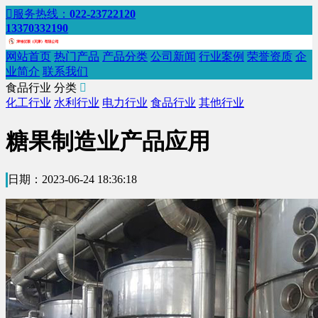

服务热线：
022-23722120
13370332190
网站首页
热门产品
产品分类
公司新闻
行业案例
荣誉资质
企
业简介
联系我们
食品行业
分类

化工行业
水利行业
电力行业
食品行业
其他行业
糖果制造业产品应用
日期：2023-06-24 18:36:18